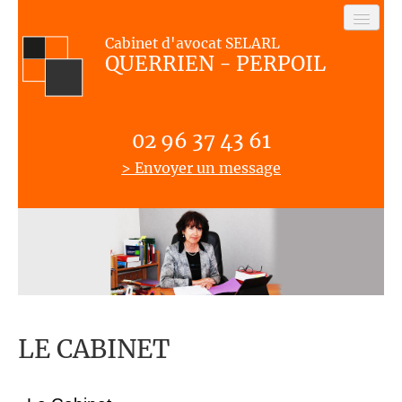
Cabinet d'avocat SELARL
Accueil
QUERRIEN - PERPOIL
Le Cabinet
Domaines d’intervention
02 96 37 43 61
Honoraires
> Envoyer un message
Nous contacter
LE CABINET